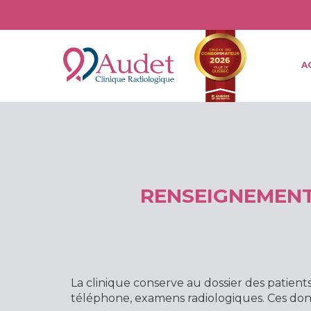
GroupeDSI.Core.Helpers.Extensions.ItemRegistrar
A
RENSEIGNEMENT
La clinique conserve au dossier des patien
téléphone, examens radiologiques. Ces donn