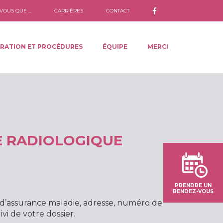
VOUS QUE ...
CARRIÈRES
CONTACT
RATION ET PROCÉDURES
ÉQUIPE
MERCI
E RADIOLOGIQUE
PRENDRE UN
RENDEZ-VOUS
o d’assurance maladie, adresse, numéro de
i de votre dossier.