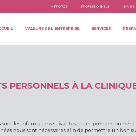
À PROPOS
PROFESSIONNELS
SAVIEZ-
CCUEIL
VALEURS DE L'ENTREPRISE
SERVICES
PRÉPA
S PERSONNELS À LA CLINIQU
ts sont les informations suivantes : nom, prénom, numér
ées nous sont nécessaires afin de permettre un bon suiv