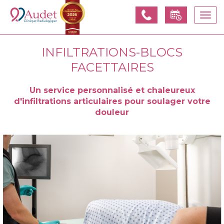
Appelez-
Prendre
Togg
nous
un
navi
rendez-
vous
INFILTRATIONS-BLOCS
FACETTAIRES
Un service personnalisé et chaleureux
d'infiltrations articulaires pour soulager votre
douleur