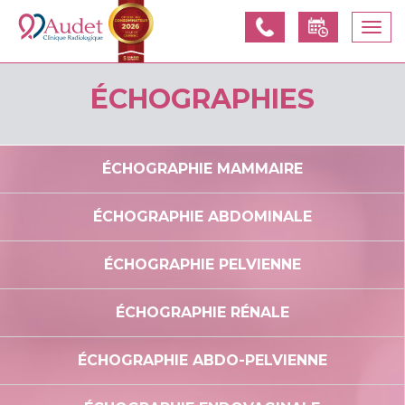
Appelez-
Prendre
Togg
nous
un
navi
rendez-
vous
ÉCHOGRAPHIES
ÉCHOGRAPHIE MAMMAIRE
ÉCHOGRAPHIE ABDOMINALE
ÉCHOGRAPHIE PELVIENNE
ÉCHOGRAPHIE RÉNALE
ÉCHOGRAPHIE ABDO-PELVIENNE