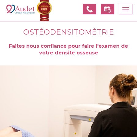
Appelez-
Prendre
Togg
nous
un
navi
rendez-
vous
OSTÉODENSITOMÉTRIE
Faites nous confiance pour faire l'examen de
votre densité osseuse